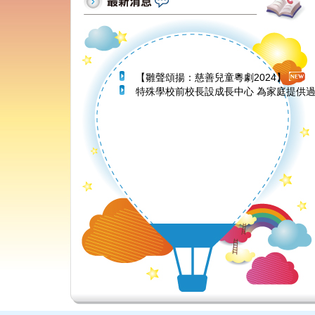
【雛聲頌揚：慈善兒童粵劇2024】
特殊學校前校長設成長中心 為家庭提供